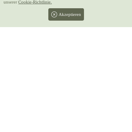
unserer
Cookie-Richtlinie.
Akzeptieren
Facebook
Twitter
Instagram
Pinterest
Youtube
* Alle Preise inkl. gesetzlicher MwSt.
zzgl.