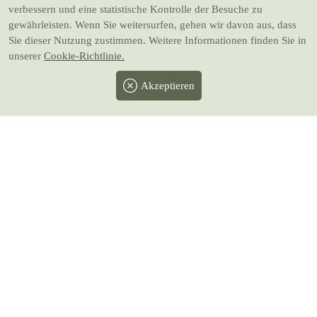
verbessern und eine statistische Kontrolle der Besuche zu
gewährleisten. Wenn Sie weitersurfen, gehen wir davon aus, dass
Sie dieser Nutzung zustimmen. Weitere Informationen finden Sie in
unserer
Cookie-Richtlinie.
Akzeptieren
Facebook
Twitter
Instagram
Pinterest
Youtube
* Alle Preise inkl. gesetzlicher MwSt.
zzgl.
Versand