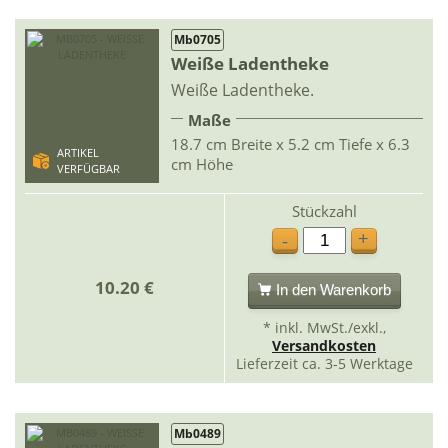
Mb0705
Weiße Ladentheke
Weiße Ladentheke.
Maße
18.7 cm Breite x 5.2 cm Tiefe x 6.3
ARTIKEL
cm Höhe
VERFÜGBAR
Stückzahl
+
-
10.20 €
In den Warenkorb
* inkl. MwSt./exkl.,
Versandkosten
Lieferzeit ca. 3-5 Werktage
Mb0489