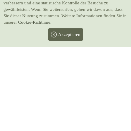
verbessern und eine statistische Kontrolle der Besuche zu
gewährleisten. Wenn Sie weitersurfen, gehen wir davon aus, dass
Sie dieser Nutzung zustimmen. Weitere Informationen finden Sie in
unserer
Cookie-Richtlinie.
Akzeptieren
Facebook
Twitter
Instagram
Pinterest
Youtube
* Alle Preise inkl. gesetzlicher MwSt.
zzgl.
Versand