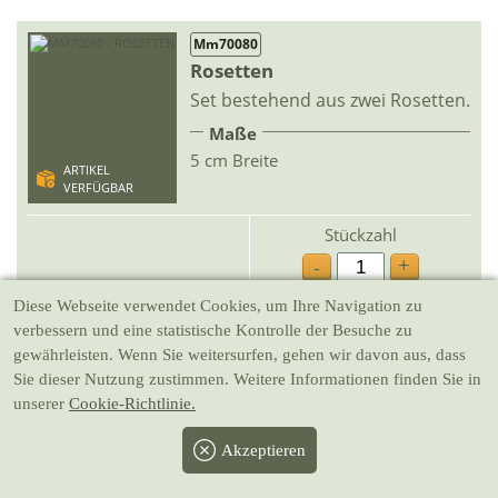
Mm70080
Rosetten
Set bestehend aus zwei Rosetten.
Maße
5 cm Breite
ARTIKEL
VERFÜGBAR
Stückzahl
+
-
Diese Webseite verwendet Cookies
, um Ihre Navigation zu
5.70 €
In den Warenkorb
verbessern und eine statistische Kontrolle der Besuche zu
gewährleisten. Wenn Sie weitersurfen, gehen wir davon aus, dass
* inkl. MwSt./exkl.,
Sie dieser Nutzung zustimmen. Weitere Informationen finden Sie in
Versandkosten
Lieferzeit ca. 3-5 Werktage
unserer
Cookie-Richtlinie.
Akzeptieren
Mb0511