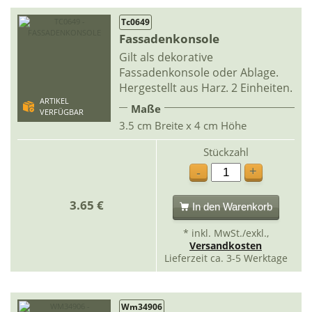
Tc0649
Fassadenkonsole
Gilt als dekorative
Fassadenkonsole oder Ablage.
Hergestellt aus Harz. 2 Einheiten.
ARTIKEL
Maße
VERFÜGBAR
3.5 cm Breite x 4 cm Höhe
Stückzahl
+
-
3.65 €
In den Warenkorb
* inkl. MwSt./exkl.,
Versandkosten
Lieferzeit ca. 3-5 Werktage
Wm34906