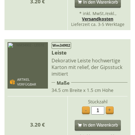
3.20 €
In den Warenkorb
* inkl. MwSt./exkl.,
Versandkosten
Lieferzeit ca. 3-5 Werktage
Wm34902
Leiste
Dekorative Leiste hochwertige
Karton mit relief, der Gipsstuck
imitiert
ARTIKEL
Maße
VERFÜGBAR
34.5 cm Breite x 1.5 cm Höhe
Stückzahl
+
-
3.20 €
In den Warenkorb