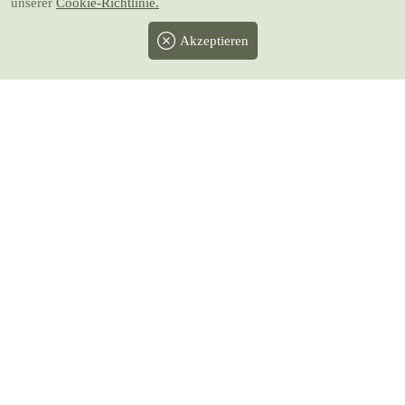
unserer
Cookie-Richtlinie.
Akzeptieren
Facebook
Twitter
Instagram
Pinterest
Youtube
* Alle Preise inkl. gesetzlicher MwSt.
zzgl.
Versand
Andere Sprachen: