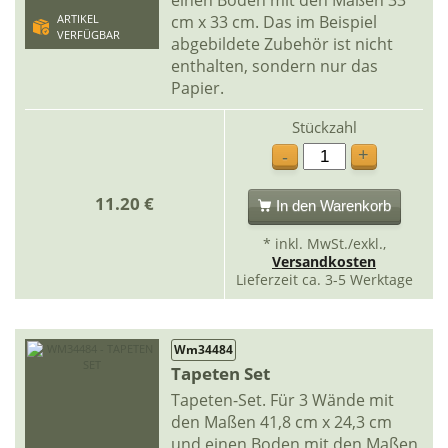
einen Boden mit den Maßen 33
cm x 33 cm. Das im Beispiel
ARTIKEL
VERFÜGBAR
abgebildete Zubehör ist nicht
enthalten, sondern nur das
Papier.
Stückzahl
+
-
11.20 €
In den Warenkorb
* inkl. MwSt./exkl.,
Versandkosten
Lieferzeit ca. 3-5 Werktage
Wm34484
Tapeten Set
Tapeten-Set. Für 3 Wände mit
den Maßen 41,8 cm x 24,3 cm
und einen Boden mit den Maßen