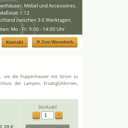
penhäuser, Möbel und Accessoires.
n Maßstab 1:12
schland zwischen 3-5 Werktagen.
n: Mo - Fr: 9:00 - 14:00 Uhr
Kontakt
Zum Warenkorb
en, um die Puppenhäuser mit Strom zu
hluss der Lampen, Ersatzglühbirnen,
Stückzahl
+
-
2.20 €