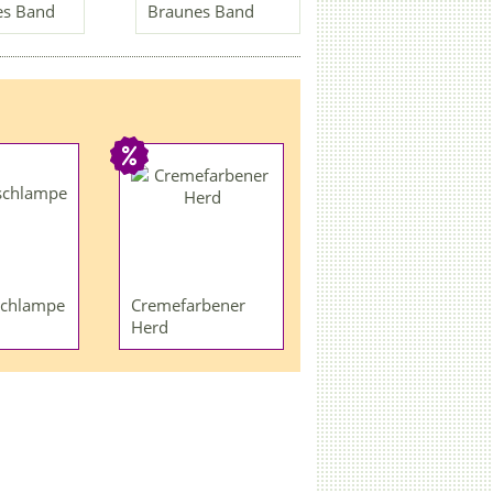
es Band
Braunes Band
schlampe
Cremefarbener
Herd