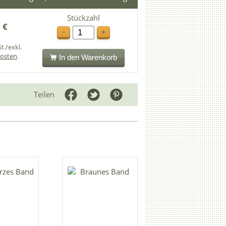
Stückzahl
 €
-
+
t./exkl.
osten
.
In den Warenkorb
Teilen