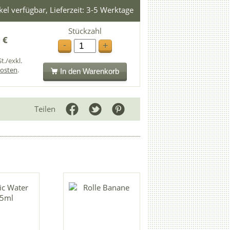
ikel verfügbar, Lieferzeit: 3-5 Werktage
Stückzahl
 €
-
+
t./exkl.
osten
.
In den Warenkorb
Teilen