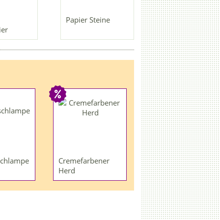
Papier Steine
ier
schlampe
Cremefarbener
Herd