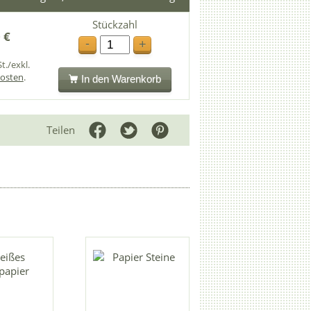
Stückzahl
 €
-
+
t./exkl.
osten
.
In den Warenkorb
Teilen