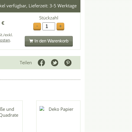
ikel verfügbar, Lieferzeit: 3-5 Werktage
Stückzahl
 €
-
+
t./exkl.
osten
.
In den Warenkorb
Teilen