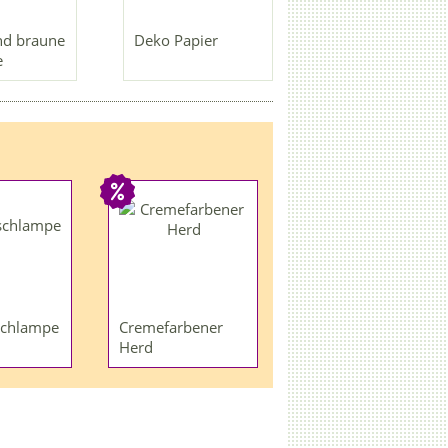
nd braune
Deko Papier
e
schlampe
Cremefarbener
Herd