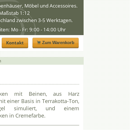
penhäuser, Möbel und Accessoires.
n Maßstab 1:12
schland zwischen 3-5 Werktagen.
n: Mo - Fr: 9:00 - 14:00 Uhr
Kontakt
Zum Warenkorb
n
cken mit Beinen, aus Harz
mit einer Basis in Terrakotta-Ton,
gel simuliert, und einem
en in Cremefarbe.