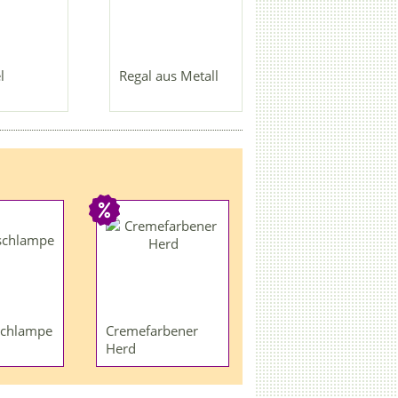
l
Regal aus Metall
schlampe
Cremefarbener
Herd