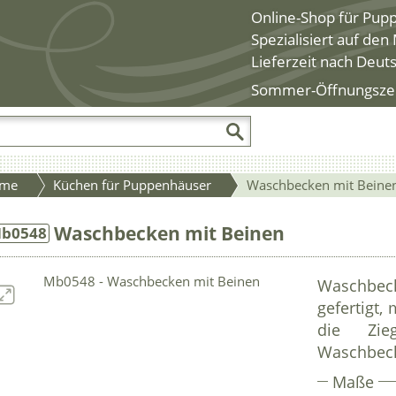
Online-Shop für Pup
Spezialisiert auf de
Lieferzeit nach Deut
Sommer-Öffnungszeite
me
Küchen für Puppenhäuser
Waschbecken mit Beine
Waschbecken mit Beinen
b0548
Waschbe
gefertigt, 
die Zie
Waschbeck
Maße