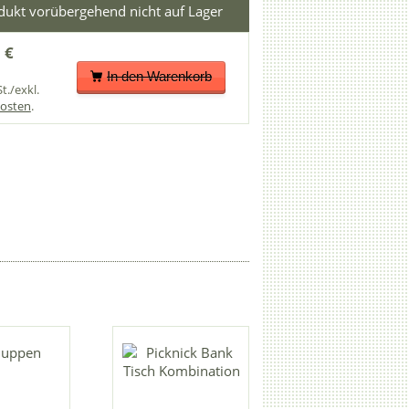
 €
In den Warenkorb
t./exkl.
osten
.