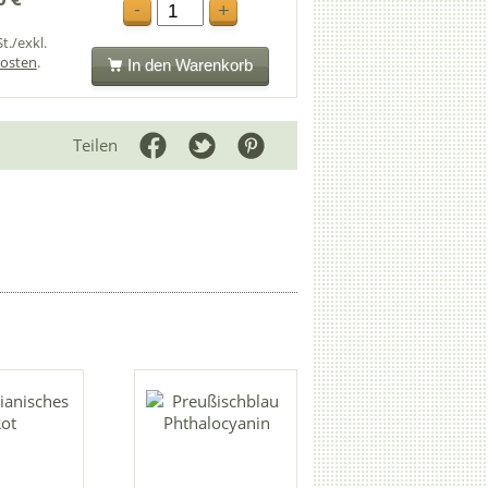
-
+
t./exkl.
osten
.
In den Warenkorb
Teilen