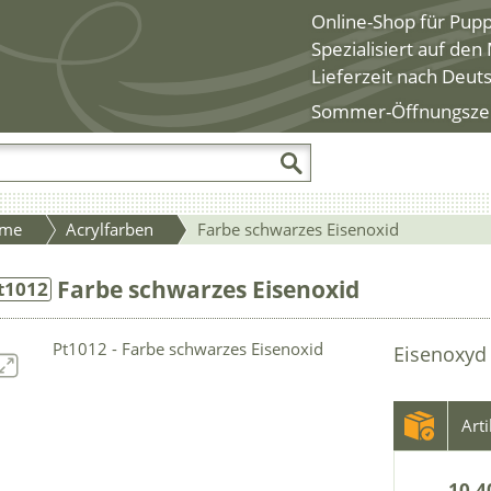
Online-Shop für Pup
Spezialisiert auf de
Lieferzeit nach Deut
Sommer-Öffnungszeite
me
Acrylfarben
Farbe schwarzes Eisenoxid
Farbe schwarzes Eisenoxid
t1012
Eisenoxyd
Art
10.4