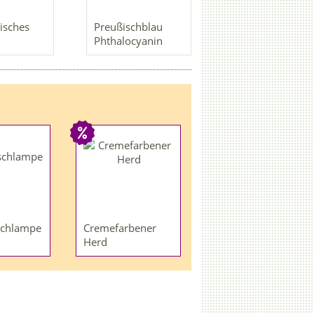
isches
Preußischblau
Phthalocyanin
schlampe
Cremefarbener
Herd