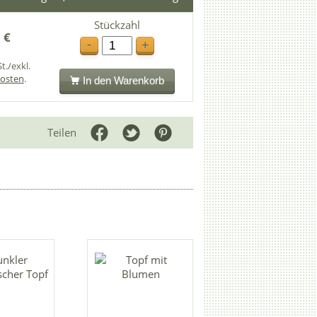
Stückzahl
 €
-
+
t./exkl.
osten
.
In den Warenkorb
Teilen