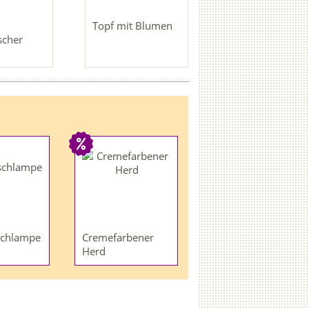
Topf mit Blumen
scher
schlampe
Cremefarbener
Herd