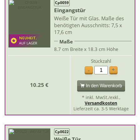
Cp0059
Eingangstür
Weiße Tür mit Glas. Maße des
benötigten Ausschnitts: 7,5 x
17,6 cm
NEUHEIT.
Maße
AUF LAGER
8.7 cm Breite x 18.3 cm Höhe
Stückzahl
+
-
10.25 €
In den Warenkorb
* inkl. MwSt./exkl.,
Versandkosten
Lieferzeit ca. 3-5 Werktage
Cp0022
Weiße Tür