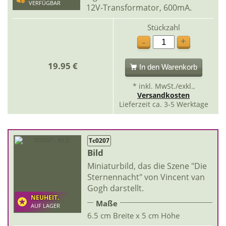
VERFÜGBAR
12V-Transformator, 600mA.
Stückzahl
+
-
19.95 €
In den Warenkorb
* inkl. MwSt./exkl.,
Versandkosten
Lieferzeit ca. 3-5 Werktage
Tc0207
Bild
Miniaturbild, das die Szene "Die
Sternennacht" von Vincent van
Gogh darstellt.
NEUHEIT.
Maße
AUF LAGER
6.5 cm Breite x 5 cm Höhe