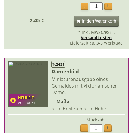
+
-
2.45 €
In den Warenkorb
* inkl. MwSt./exkl.,
Versandkosten
Lieferzeit ca. 3-5 Werktage
Tc2421
Damenbild
Miniaturenausgabe eines
Gemäldes mit viktorianischer
Dame.
NEUHEIT.
Maße
AUF LAGER
5 cm Breite x 6.5 cm Höhe
Stückzahl
+
-