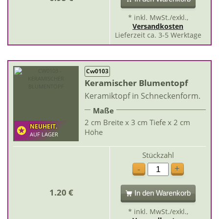
* inkl. MwSt./exkl.,
Versandkosten
Lieferzeit ca. 3-5 Werktage
Cw0103
Keramischer Blumentopf
Keramiktopf in Schneckenform.
Maße
2 cm Breite x 3 cm Tiefe x 2 cm
NEUHEIT.
Höhe
AUF LAGER
Stückzahl
+
-
1.20 €
In den Warenkorb
* inkl. MwSt./exkl.,