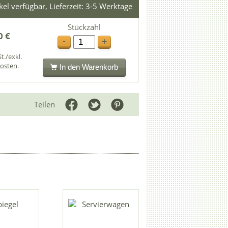
ikel verfügbar, Lieferzeit: 3-5 Werktage
Stückzahl
0 €
-
+
t./exkl.
osten
.
In den Warenkorb
Teilen