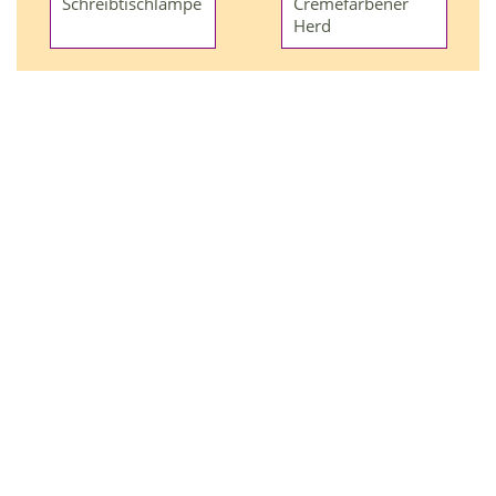
Schreibtischlampe
Cremefarbener
Herd