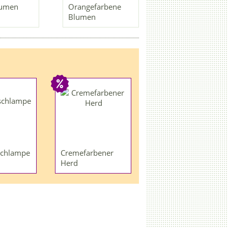
lumen
Orangefarbene
Blumen
schlampe
Cremefarbener
Herd