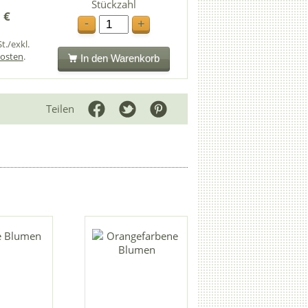
Stückzahl
 €
-
+
t./exkl.
osten
.
In den Warenkorb
Teilen